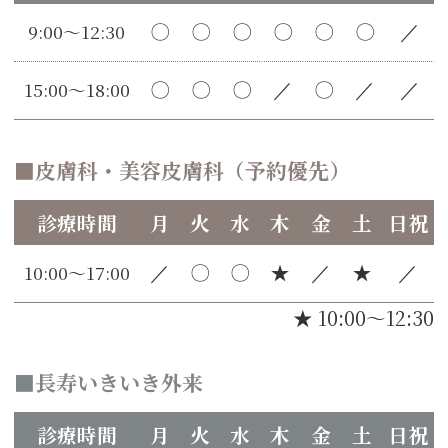
9:00～12:30
〇
〇
〇
〇
〇
〇
／
15:00～18:00
〇
〇
〇
／
〇
／
／
皮膚科・美容皮膚科（予約優先）
診療時間
月
火
水
木
金
土
日祝
10:00～17:00
／
〇
〇
★
／
★
／
★ 10:00～12:30
長寿いきいき外来
診療時間
月
火
水
木
金
土
日祝