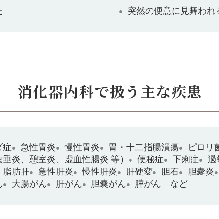
た
突然の便意に見舞われ
消化器内科で扱う主な疾患
ダ症
急性胃炎
慢性胃炎
胃・十二指腸潰瘍
ピロリ
虫垂炎、憩室炎、虚血性腸炎 等）
便秘症
下痢症
過
脂肪肝
急性肝炎
慢性肝炎
肝硬変
胆石
胆嚢炎
ん
大腸がん
肝がん
胆嚢がん
膵がん など