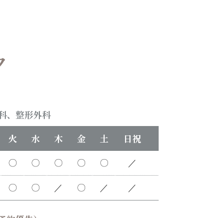
科、整形外科
火
水
木
金
土
日祝
〇
〇
〇
〇
〇
／
〇
〇
／
〇
／
／