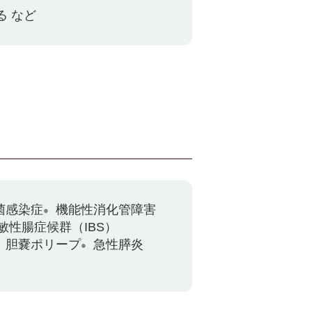
る など
菌感染症
機能性消化管障害
敏性腸症候群（IBS）
胆嚢ポリープ
急性膵炎