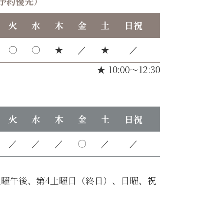
予約優先）
火
水
木
金
土
日祝
〇
〇
★
／
★
／
★ 10:00～12:30
火
水
木
金
土
日祝
／
／
／
〇
／
／
曜午後、第4土曜日（終日）、日曜、祝