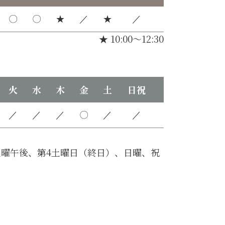
〇
〇
★
／
★
／
★ 10:00～12:30
火
水
木
金
土
日祝
／
／
／
〇
／
／
曜午後、第4土曜日（終日）、日曜、祝