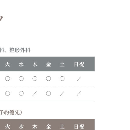
科、整形外科
火
水
木
金
土
日祝
〇
〇
〇
〇
〇
／
〇
〇
／
〇
／
／
予約優先）
火
水
木
金
土
日祝