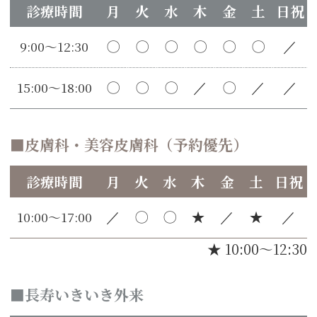
診療時間
月
火
水
木
金
土
日祝
9:00～12:30
〇
〇
〇
〇
〇
〇
／
15:00～18:00
〇
〇
〇
／
〇
／
／
皮膚科・美容皮膚科（予約優先）
診療時間
月
火
水
木
金
土
日祝
10:00～17:00
／
〇
〇
★
／
★
／
★ 10:00～12:30
長寿いきいき外来