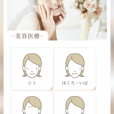
−美容医療−
シミ
ほくろ・いぼ