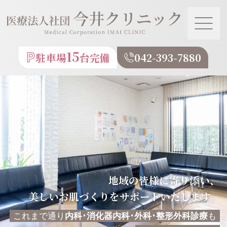
東村山市東村山市の【今井
クリニック】美容皮膚科
15
駐車場
台完備
042-393-7880
内科 整形外科
地域の皆様に寄り添い、
美しいお肌づくりをサポートいたします。
これまで通り
内科･消化器内科･外科･整形外科診療
も